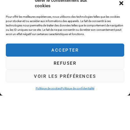
Gérer le consentement aux
cookies
Pour offrir les meilleures expériences, nous utilisons des technologies telles que les cookies
ENVOYER
pour stocker et/ou accéder aux informations des appareils. Le fait de consentir à ces
technologies nous permettra de traiter des données telles que le comportement de navigation
ou les ID uniques sur ce site. Le fait de ne pas consentir ou de retirer son consentement peut
avoir un effet négatif sur certaines caractéristiques et fonctions.
ACCEPTER
RECEVOIR NOS BROCHURES
REFUSER
VOIR LES PRÉFÉRENCES
Politique de cookies
Politique de confidentialité
Parce-que chaque personne est unique nous mettons tout notre savoir-
faire à la réalisation de vos rêves en fonction de vos envies et de votre
budget.
Vos magnifiques projets et votre satisfaction est le moteur de notre
entreprise familiale depuis plus de 35 ans.