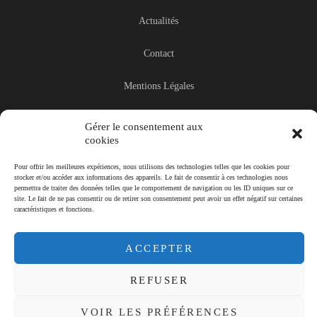
Actualités
Contact
Mentions Légales
Politique de confidentialité
Gérer le consentement aux
cookies
Politique de cookies
Pour offrir les meilleures expériences, nous utilisons des technologies telles que les cookies pour
stocker et/ou accéder aux informations des appareils. Le fait de consentir à ces technologies nous
SHOWROOM
permettra de traiter des données telles que le comportement de navigation ou les ID uniques sur ce
site. Le fait de ne pas consentir ou de retirer son consentement peut avoir un effet négatif sur certaines
caractéristiques et fonctions.
12 Rue des Hauts du Drugeon, 25560 BULLE
ACCEPTER
fraville@piscines-spas.fr
03.81.39.70.21
REFUSER
VOIR LES PRÉFÉRENCES